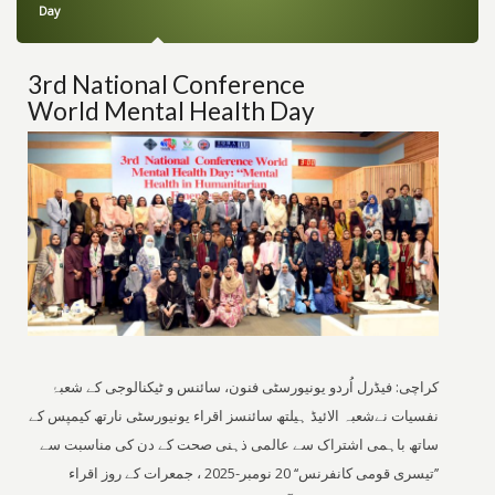
Day
3rd National Conference
World Mental Health Day
کراچی: فیڈرل اُردو یونیورسٹی فنون، سائنس و ٹیکنالوجی کے شعبۂ
نفسیات نےشعبہ الائیڈ ہیلتھ سائنسز اقراء یونیورسٹی نارتھ کیمپس کے
ساتھ باہمی اشتراک سے عالمی ذہنی صحت کے دن کی مناسبت سے
’’تیسری قومی کانفرنس‘‘ 20 نومبر-2025 ، جمعرات کے روز اقراء