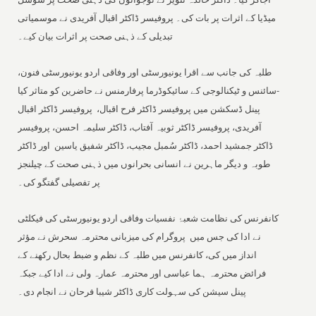
میڈیا کے اثرات پر بات کی۔ پروفیسر ڈاکٹر اقبال آفریدی نے موسمیاتی
تبدیلی کے ذہنی صحت پر اثرات بیان کیے۔
طلبہ کی جانب سے اقرا یونیورسٹی اور وفاقی اردو یونیورسٹی فنون،
سائنس و ٹیکنالوجی کے سائیکوڈرما پرفارمنس نے حاضرین کو متاثر کیا-
پینل ڈسکشن میں پروفیسر ڈاکٹر فرح اقبال، پروفیسر ڈاکٹر اقبال
آفریدی، پروفیسر ڈاکٹر ثوبیہ آفتاب، ڈاکٹر سلیمہ احسن، پروفیسر
ڈاکٹر جمشید احمد، ڈاکٹر سُمبل مجیب، ڈاکٹر شفیق یاسین اور ڈاکٹر
طوبہ و دیگر ماہرین نے انسانی بحرانوں میں ذہنی صحت کے چیلنجز
پر تفصیلی گفتگو کی۔
کانفرنس کی نظامت شعبۂ نفسیات وفاقی اردو یونیورسٹی کی فیکلٹی
نے ادا کی جس میں پروگرام کی میزبانی محترمہ سحرش نے مؤثر
انداز میں کی، کانفرنس میں طلبہ کے نظم و ضبط بحال رکھنے کے
فرائض محترمہ ہما عباسی اور محترمہ عمارہ ولی نے ادا کیے جبکہ
پینل سیشن کی سہولت کاری ڈاکٹر شیبا فرحان نے انجام دی۔