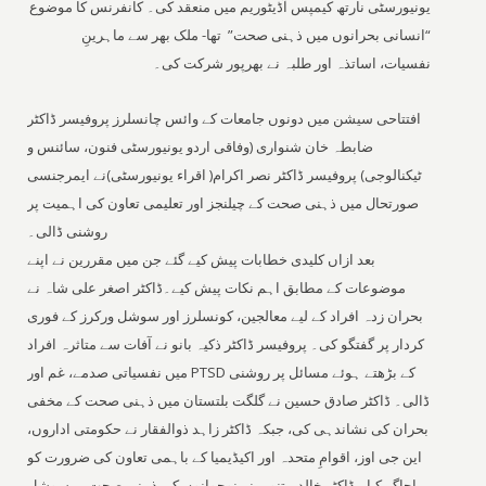
یونیورسٹی نارتھ کیمپس آڈیٹوریم میں منعقد کی۔ کانفرنس کا موضوع
“انسانی بحرانوں میں ذہنی صحت” تھا- ملک بھر سے ماہرینِ
نفسیات، اساتذہ اور طلبہ نے بھرپور شرکت کی۔
افتتاحی سیشن میں دونوں جامعات کے وائس چانسلرز پروفیسر ڈاکٹر
ضابطہ خان شنواری (وفاقی اردو یونیورسٹی فنون، سائنس و
ٹیکنالوجی) پروفیسر ڈاکٹر نصر اکرام( اقراء یونیورسٹی)نے ایمرجنسی
صورتحال میں ذہنی صحت کے چیلنجز اور تعلیمی تعاون کی اہمیت پر
روشنی ڈالی۔
بعد ازاں کلیدی خطابات پیش کیے گئے جن میں مقررین نے اپنے
موضوعات کے مطابق اہم نکات پیش کیے۔ڈاکٹر اصغر علی شاہ نے
بحران زدہ افراد کے لیے معالجین، کونسلرز اور سوشل ورکرز کے فوری
کردار پر گفتگو کی۔ پروفیسر ڈاکٹر ذکیہ بانو نے آفات سے متاثرہ افراد
میں نفسیاتی صدمے، غم اور PTSD کے بڑھتے ہوئے مسائل پر روشنی
ڈالی۔ ڈاکٹر صادق حسین نے گلگت بلتستان میں ذہنی صحت کے مخفی
بحران کی نشاندہی کی، جبکہ ڈاکٹر زاہد ذوالفقار نے حکومتی اداروں،
این جی اوز، اقوامِ متحدہ اور اکیڈیمیا کے باہمی تعاون کی ضرورت کو
اجاگر کیا۔ ڈاکٹر خالدہ تنویر نے نوجوانوں کی ذہنی صحت پر سوشل