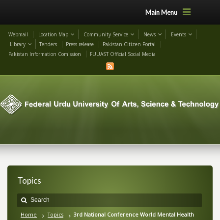
Main Menu
Webmail
Location Map
Community Service
News
Events
Library
Tenders
Press release
Pakistan Citizen Portal
Pakistan Information Comission
FUUAST Official Social Media
Topics
Home
Topics
3rd National Conference World Mental Health