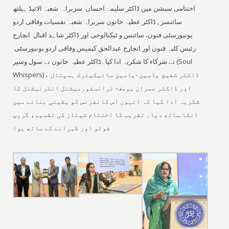
اختتامی سیشن میں ڈاکٹر سلیمہ احسان سربراہ شعبہ الائیڈ ہیلتھ
سائنسز , ڈاکٹر عطیہ خاتون سربراہ شعبہ نفسیات وفاقی اردو
یونیورسٹی فنون، سائنس و ٹیکنالوجی اور ڈاکٹر شاہد اقبال انچارج
رئیس کلیہ فنون اور انچارج عبدالحق کیمپس وفاقی اردو یونیورسٹی
نے شرکاء کا شکریہ ادا کیا۔ڈاکٹر عطیہ خاتون نے سول وسپر (Soul
Whispers) ، ڈاکٹر شفیق یاسین -یاسین سائیکیٹرک ہسپتال
اور ڈاکٹر عمران یوسف- ٹرانسفورمیشنل انٹرنیشنل کا
شکریہ ادا کیا کہ انہوں اس کانفرنس کو یقینی بنانے میں
انکا ساتھ دیا۔ تقریب کا اختتام شیلڈز کی تقسیم، گروپ
فوٹو اور ظہرانے کے ساتھ ہوا