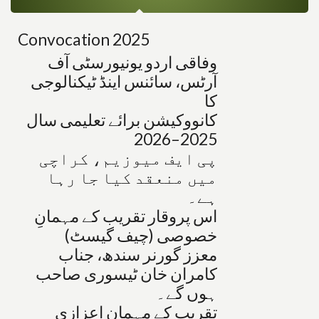
Convocation 2025
وفاقی اردو یونیورسٹی آف
آرٹس، سائنس اینڈ ٹیکنالوجی
کا
کانووکیشن برائے تعلیمی سال
2025–2026
پی ایف میوزیم، کراچی
میں منعقد کیا جا رہا
ہے۔
اس پروقار تقریب کے مہمانِ
خصوصی (چیف گیسٹ)
معزز گورنر سندھ، جناب
کامران خان ٹیسوری صاحب
ہوں گے۔
تقریب کے مہمانِ اعزازی