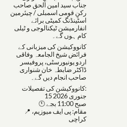
جناب سید امین الحق صاحب
رکنِ قومی اسمبلی / چیئرمین
اسٹینڈنگ کمیٹی برائے
انفارمیشن ٹیکنالوجی و ٹیلی
کام ہوں گے۔
کانووکیشن کی میزبانی کے
فرائض شیخ الجامعہ وفاقی
اردو یونیورسٹی، پروفیسر
ڈاکٹر ضابطہ خان شنواری
صاحب انجام دیں گے۔
کانووکیشن کی تفصیلات:
15 جنوری 2026
🕚 صبح 11:00 بجے
📍 مقام: پی ایف میوزیم،
کراچی