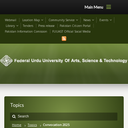
Main Menu
Webmail
Location Map
Community Service
News
Events
Library
Tenders
Press release
Pakistan Citizen Portal
Pakistan Information Comission
FUUAST Official Social Media
Topics
Home
Topics
Convocation 2025